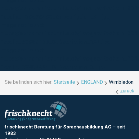
https://sprachaufenthalte.ch/images/Kacheln_2016
Fotolia_100675488_Subscription_XL.jpg
Image not found:
https://sprachaufenthalte.ch/images/Kacheln_201
Fotolia_85986203_Subscription_XXL.jpg
Image not found:
https://sprachaufenthalte.ch/images/Kacheln_20
Fotolia_67802984_Subscription_XL.jpg
Sie befinden sich hier:
Startseite
ENGLAND
Wimbledon
zurück
frischknecht Beratung für Sprachausbildung AG
–
seit
1983