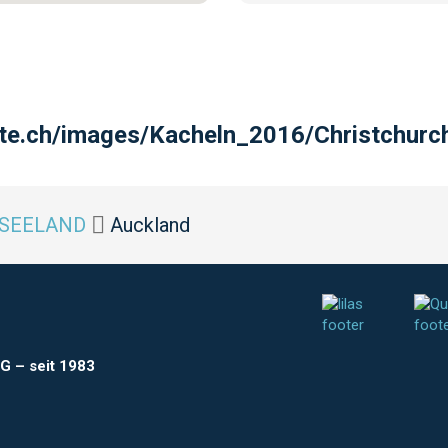
lte.ch/images/Kacheln_2016/Christchurc
SEELAND
Auckland
AG
–
seit 1983