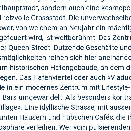
elhauptstadt, sondern auch eine kosmopol
 reizvolle Grossstadt. Die unverwechselba
ower, von welchem an Neujahr ein mächti
efeuert wird, ist weltberühmt. Das Zentr
der Queen Street. Dutzende Geschäfte un
möglichkeiten reihen sich hier aneinande
zum historischen Hafengebäude, an dem d
legen. Das Hafenviertel oder auch «Viadu
e in ein modernes Zentrum mit Lifestyle
 Bars umgewandelt. Als besonders kontras
illage». Eine idyllische Strasse, mit aus
unten Häusern und hübschen Cafés, die i
osphäre verleihen. Wer vom pulsierenden