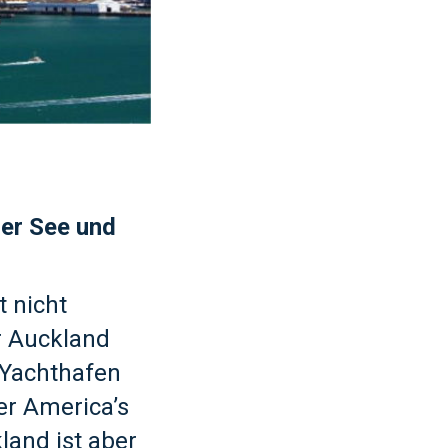
her See und
t nicht
r Auckland
n Yachthafen
er America’s
land ist aber