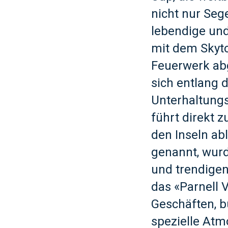
nicht nur Seg
lebendige und
mit dem Skyt
Feuerwerk abg
sich entlang 
Unterhaltungs
führt direkt 
den Inseln ab
genannt, wurd
und trendigen
das «Parnell V
Geschäften, b
spezielle Atm