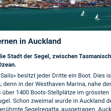
ernen in Auckland
die Stadt der Segel, zwischen Tasmanisc
Ozean.
 Sails» besitzt jeder Dritte ein Boot. Dies is
, denn in der Westhaven Marina, nahe de
es über 1400 Boots-Stellplätze im grösste
gel. Schon zweimal wurde in Auckland d
berühmte Segelregatta, ausgetragen. Auck