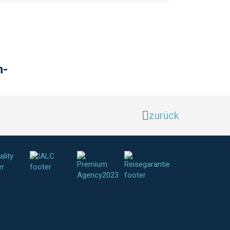
h-
zurück