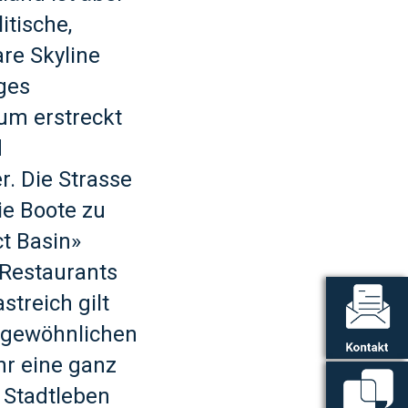
itische,
re Skyline
ges
um erstreckt
d
r. Die Strasse
ie Boote zu
ct Basin»
-Restaurants
treich gilt
sergewöhnlichen
hr eine ganz
 Stadtleben