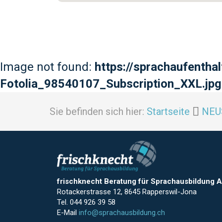
Image not found:
https://sprachaufentha
Fotolia_98540107_Subscription_XXL.jpg
Sie befinden sich hier:
Startseite
NEU
frischknecht Beratung für Sprachausbildung 
Rotackerstrasse 12, 8645 Rapperswil-Jona
Tel. 044 926 39 58
E-Mail
info@sprachausbildung.ch