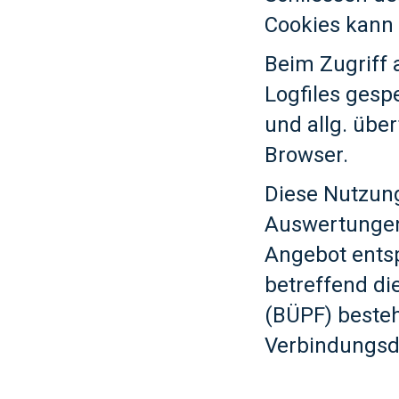
Cookies kann 
Beim Zugriff 
Logfiles gesp
und allg. übe
Browser.
Diese Nutzung
Auswertungen,
Angebot ents
betreffend d
(BÜPF) besteh
Verbindungsda