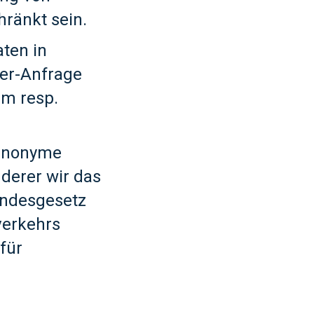
hränkt sein.
ten in
ser-Anfrage
em resp.
 anonyme
derer wir das
undesgesetz
verkehrs
für