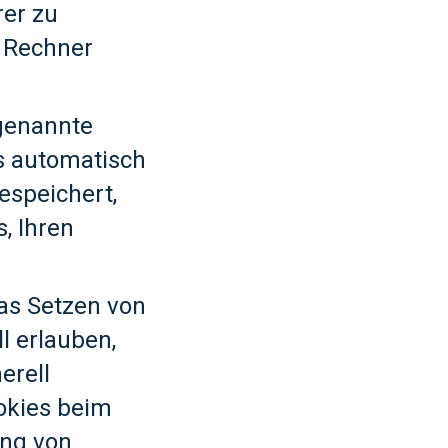
rer zu
m Rechner
 genannte
s automatisch
espeichert,
, Ihren
das Setzen von
l erlauben,
erell
okies beim
ung von