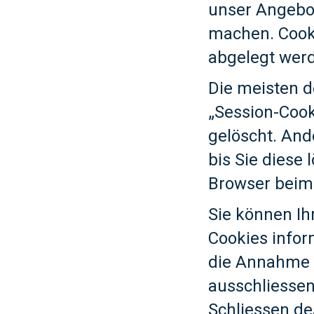
unser Angebot
machen. Cooki
abgelegt werd
Die meisten d
„Session-Cook
gelöscht. And
bis Sie diese
Browser beim
Sie können Ih
Cookies infor
die Annahme v
ausschliesse
Schliessen de