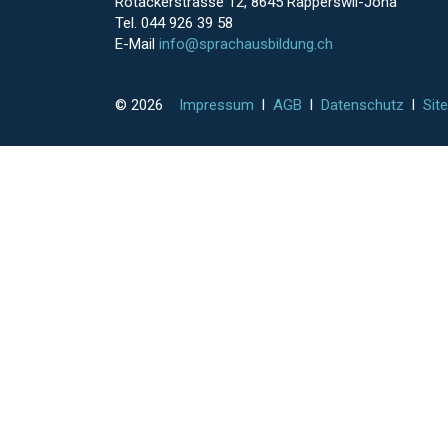
Rotackerstrasse 12, 8645 Rapperswil-Jona
Tel. 044 926 39 58
E-Mail
info@sprachausbildung.ch
© 2026
Impressum
l
AGB
l
Datenschutz
l
Sit