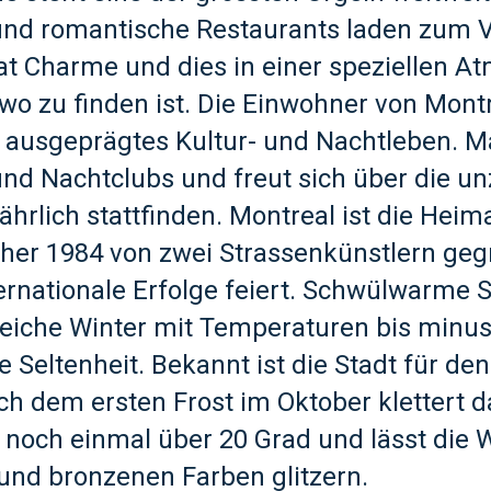
 und romantische Restaurants laden zum V
hat Charme und dies in einer speziellen A
wo zu finden ist. Die Einwohner von Mont
 ausgeprägtes Kultur- und Nachtleben. Man
und Nachtclubs und freut sich über die u
 jährlich stattfinden. Montreal ist die Hei
lcher 1984 von zwei Strassenkünstlern ge
ernationale Erfolge feiert. Schwülwarm
reiche Winter mit Temperaturen bis minus 
 Seltenheit. Bekannt ist die Stadt für den
 dem ersten Frost im Oktober klettert d
och einmal über 20 Grad und lässt die W
 und bronzenen Farben glitzern.