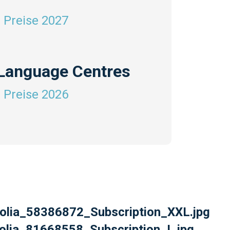
 Preise 2027
 Language Centres
 Preise 2026
tolia_58386872_Subscription_XXL.jpg
tolia_81668558_Subscription_L.jpg