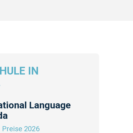
HULE IN
L
national Language
da
 Preise 2026