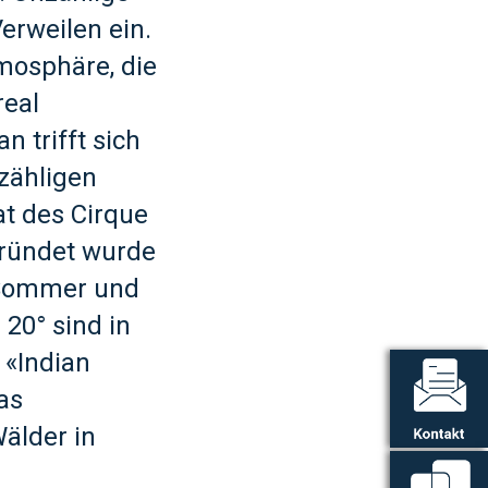
erweilen ein.
tmosphäre, die
real
 trifft sich
nzähligen
mat des Cirque
gründet wurde
e Sommer und
20° sind in
 «Indian
as
älder in