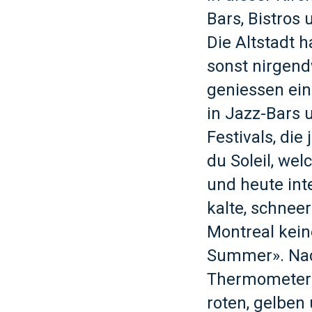
Bars, Bistros
Die Altstadt 
sonst nirgend
geniessen ein
in Jazz-Bars 
Festivals, die
du Soleil, we
und heute int
kalte, schnee
Montreal keine
Summer». Nach
Thermometer n
roten, gelben