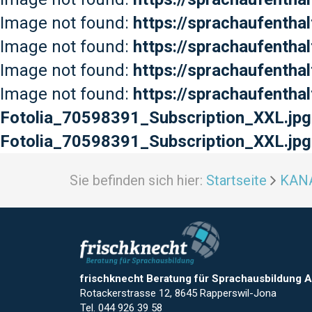
Image not found:
https://sprachaufenth
Image not found:
https://sprachaufenth
Image not found:
https://sprachaufenth
Image not found:
https://sprachaufentha
Fotolia_70598391_Subscription_XXL.jpg
Fotolia_70598391_Subscription_XXL.jp
Sie befinden sich hier:
Startseite
KAN
frischknecht Beratung für Sprachausbildung 
Rotackerstrasse 12, 8645 Rapperswil-Jona
Tel. 044 926 39 58