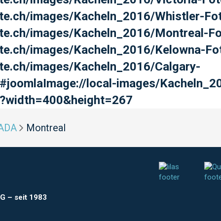
alte.ch/images/Kacheln_2016/Whistler-Fo
alte.ch/images/Kacheln_2016/Montreal-F
alte.ch/images/Kacheln_2016/Kelowna-Fo
lte.ch/images/Kacheln_2016/Calgary-
#joomlaImage://local-images/Kacheln_2
g?width=400&height=267
ADA
Montreal
AG
–
seit 1983