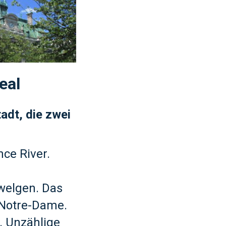
eal
adt, die zwei
nce River.
welgen. Das
a Notre-Dame.
t. Unzählige