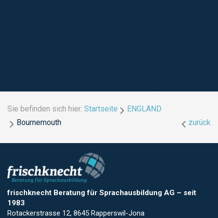
Fotolia_100675488_Subscription_XL.jpg
Image not found:
https://sprachaufenthalte.ch/images/Kacheln_201
Fotolia_85986203_Subscription_XXL.jpg
Image not found:
https://sprachaufenthalte.ch/images/Kacheln_20
Fotolia_67802984_Subscription_XL.jpg
Sie befinden sich hier:
Startseite
ENGLAND
Bournemouth
zurück
frischknecht Beratung für Sprachausbildung AG
–
seit
1983
Rotackerstrasse 12, 8645 Rapperswil-Jona