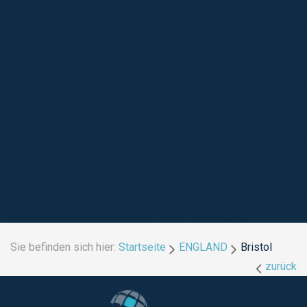
Image not found:
https://sprachaufenthalte.ch/images/Kacheln_20
Fotolia_7398454_Subscription_L.jpg
Image not found:
https://sprachaufenthalte.ch/images/Kacheln_2016
Fotolia_100675488_Subscription_XL.jpg
Image not found:
https://sprachaufenthalte.ch/images/Kacheln_20
Fotolia_67802984_Subscription_XL.jpg
Image not found:
https://sprachaufenthalte.ch/images/Kacheln_201
Fotolia_85986203_Subscription_XXL.jpg
Sie befinden sich hier:
Startseite
ENGLAND
Bristol
zurück