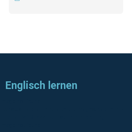
Englisch lernen
Image not found:
https://sprachaufenthalte.ch/images/Kacheln_20
Fotolia_64081444_Subscription_XXL.jpg
Image not found: