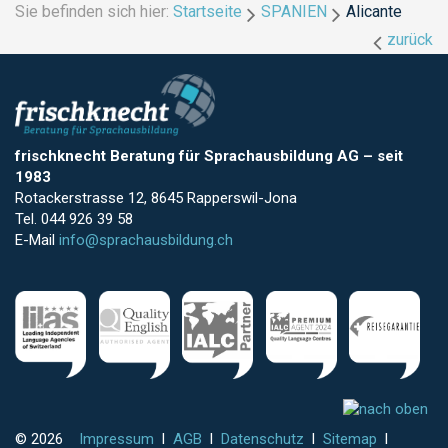
Sie befinden sich hier:
Startseite
SPANIEN
Alicante
zurück
frischknecht Beratung für Sprachausbildung AG
–
seit
1983
Rotackerstrasse 12, 8645 Rapperswil-Jona
Tel. 044 926 39 58
E-Mail
info@sprachausbildung.ch
© 2026
Impressum
l
AGB
l
Datenschutz
l
Sitemap
l