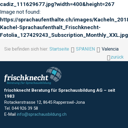
cadiz_111629677.jpg?width=400&height=267
Image not found:
https://sprachaufenthalte.ch/images/Kacheln_2018
Kachel-Sprachaufenthalt_Frischknecht-
Fotolia_127429243_Subscription_Monthly_XXL.jpg
Sie befinden sich hier:
Startseite
SPANIEN
Valencia
zurück
frischknecht Beratung für Sprachausbildung AG
–
seit
1983
Rotackerstrasse 12, 8645 Rapperswil-Jona
Tel. 044 926 39 58
E-Mail
info@sprachausbildung.ch