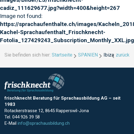
cadiz_111629677.jpg?width=400&height=267
Image not found:
https://sprachaufenthalte.ch/images/Kacheln_2018
Kachel-Sprachaufenthalt_Frischknecht-
Fotolia_127429243_Subscription_Monthly_XXL.jpg
Sie befinden sich hier:
Startseite
SPANIEN
Ibiza
zurück
frischknecht Beratung für Sprachausbildung AG
–
seit
1983
Rotackerstrasse 12, 8645 Rapperswil-Jona
Tel. 044 926 39 58
E-Mail
info@sprachausbildung.ch